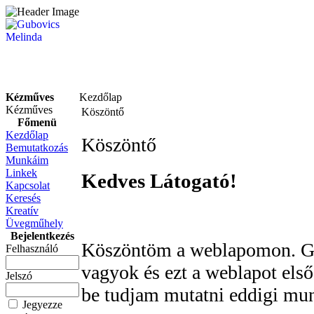
Kézműves
Kezdőlap
Kézműves
Köszöntő
Főmenü
Kezdőlap
Köszöntő
Bemutatkozás
Munkáim
Linkek
Kedves Látogató!
Kapcsolat
Keresés
Kreatív
Üvegműhely
Bejelentkezés
Köszöntöm a weblapomon. Gu
Felhasználó
vagyok és ezt a weblapot első
Jelszó
be tudjam mutatni eddigi mu
Jegyezze