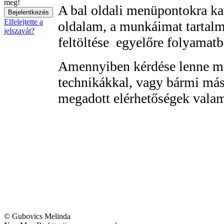
meg!
A bal oldali menüpontokra ka
Elfelejtette a
oldalam, a munkáimat tartalm
jelszavát?
feltöltése egyelőre folyamatb
Amennyiben kérdése lenne m
technikákkal, vagy bármi más
megadott elérhetőségek vala
© Gubovics Melinda