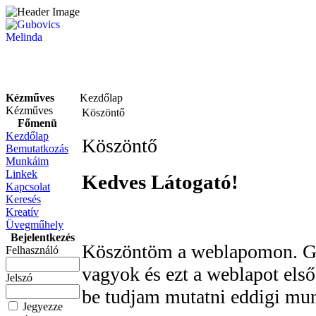
Kézműves
Kezdőlap
Kézműves
Köszöntő
Főmenü
Kezdőlap
Köszöntő
Bemutatkozás
Munkáim
Linkek
Kedves Látogató!
Kapcsolat
Keresés
Kreatív
Üvegműhely
Bejelentkezés
Köszöntöm a weblapomon. Gu
Felhasználó
vagyok és ezt a weblapot első
Jelszó
be tudjam mutatni eddigi mu
Jegyezze