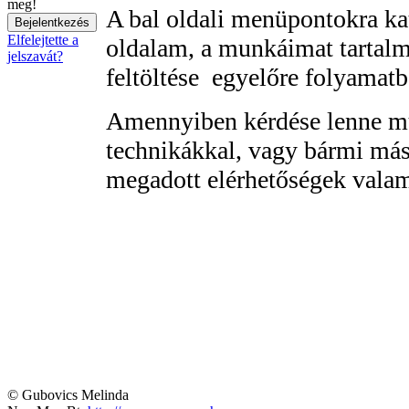
meg!
A bal oldali menüpontokra ka
Elfelejtette a
oldalam, a munkáimat tartalm
jelszavát?
feltöltése egyelőre folyamatb
Amennyiben kérdése lenne m
technikákkal, vagy bármi más
megadott elérhetőségek vala
© Gubovics Melinda