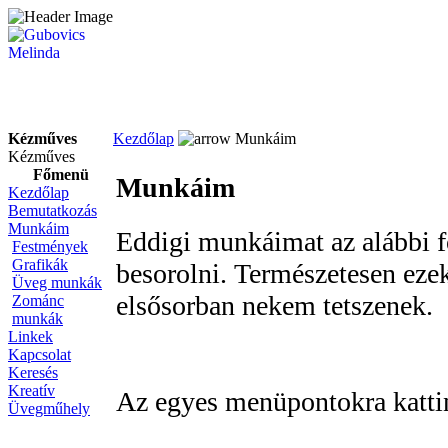
Kézműves
Kezdőlap
Munkáim
Kézműves
Főmenü
Munkáim
Kezdőlap
Bemutatkozás
Munkáim
Eddigi munkáimat az alábbi 
Festmények
Grafikák
besorolni. Természetesen ez
Üveg munkák
elsősorban nekem tetszenek.
Zománc
munkák
Linkek
Kapcsolat
Keresés
Kreatív
Az egyes menüpontokra kattint
Üvegműhely